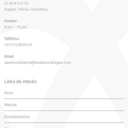
Cl. 60 #12-2 23
Ibagué, Tolima / Colombia
Horario:
8 am – 10 pm
Teléfono:
+57 315 8339124
Email:
servicioalcliente@laestacionibague.com
Links de interés
Inicio
Marcas
Entretenimiento