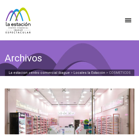
Archivos
La estacion centro comercial ibague
>
Locales la Estación
>
COSMETICOS