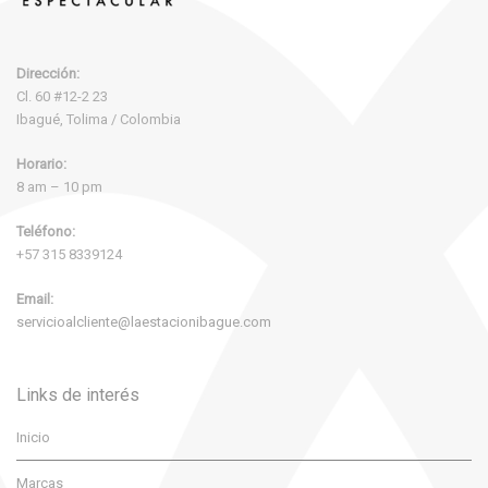
Dirección:
Cl. 60 #12-2 23
Ibagué, Tolima / Colombia
Horario:
8 am – 10 pm
Teléfono:
+57 315 8339124
Email:
servicioalcliente@laestacionibague.com
Links de interés
Inicio
Marcas