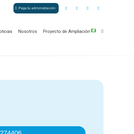
Paga tu administración
oticias
Nosotros
Proyecto de Ampliación
🏬
274406