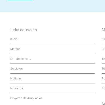
Links de interés
M
Inicio
Pa
Marcas
F
Entretenimiento
Tr
Servicios
Té
Noticias
Po
Nosotros
Po
Proyecto de Ampliación
N