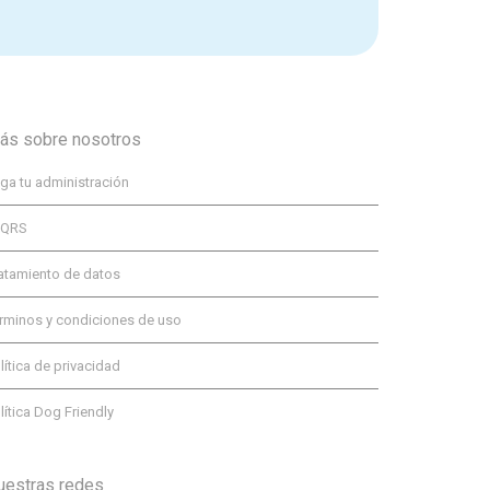
ás sobre nosotros
ga tu administración
PQRS
atamiento de datos
rminos y condiciones de uso
lítica de privacidad
lítica Dog Friendly
uestras redes