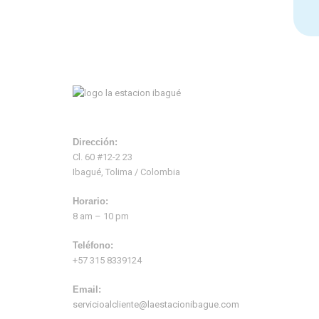
Dirección:
Cl. 60 #12-2 23
Ibagué, Tolima / Colombia
Horario:
8 am – 10 pm
Teléfono:
+57 315 8339124
Email:
servicioalcliente@laestacionibague.com