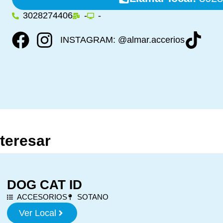
3028274406
-
-
INSTAGRAM: @almar.accerios
nteresar
DOG CAT ID
ACCESORIOS
SOTANO
Ver Local