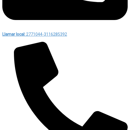
Llamar local:
2771044-3116285392