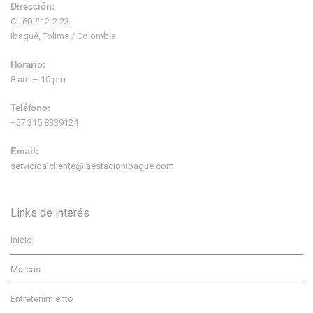
Dirección:
Cl. 60 #12-2 23
Ibagué, Tolima / Colombia
Horario:
8 am – 10 pm
Teléfono:
+57 315 8339124
Email:
servicioalcliente@laestacionibague.com
Links de interés
Inicio
Marcas
Entretenimiento