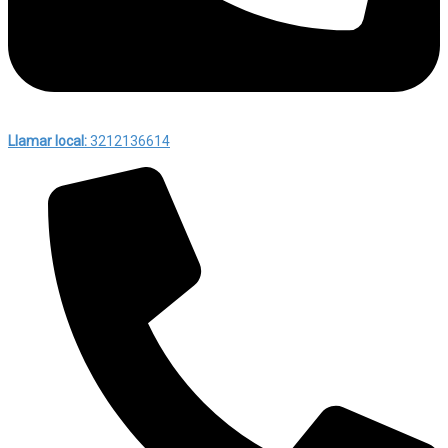
Llamar local:
3212136614