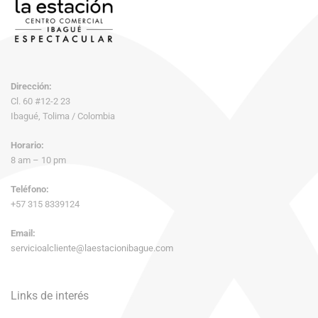
Dirección:
Cl. 60 #12-2 23
Ibagué, Tolima / Colombia
Horario:
8 am – 10 pm
Teléfono:
+57 315 8339124
Email:
servicioalcliente@laestacionibague.com
Links de interés