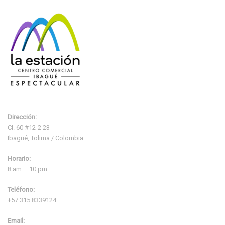
Dirección:
Cl. 60 #12-2 23
Ibagué, Tolima / Colombia
Horario:
8 am – 10 pm
Teléfono:
+57 315 8339124
Email: