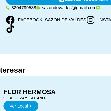
3204799588
sazondevaldes@gmail.com
-
FACEBOOK: SAZON DE VALDES
INST
nteresar
FLOR HERMOSA
BELLEZA
SOTANO
Ver Local