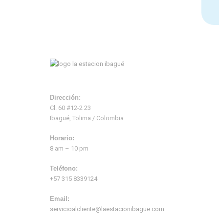
Dirección:
Cl. 60 #12-2 23
Ibagué, Tolima / Colombia
Horario:
8 am – 10 pm
Teléfono:
+57 315 8339124
Email:
servicioalcliente@laestacionibague.com