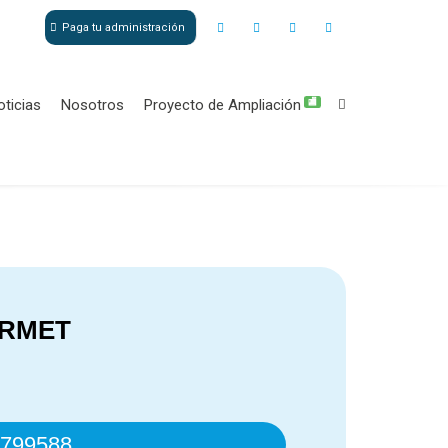
Paga tu administración
oticias
Nosotros
Proyecto de Ampliación
🏬
URMET
799588