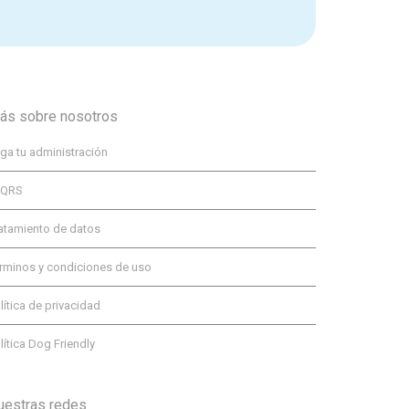
ás sobre nosotros
ga tu administración
PQRS
atamiento de datos
rminos y condiciones de uso
lítica de privacidad
lítica Dog Friendly
uestras redes