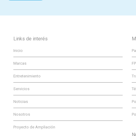
Links de interés
M
Inicio
Pa
Marcas
F
Entretenimiento
Tr
Servicios
Té
Noticias
Po
Nosotros
Po
Proyecto de Ampliación
N